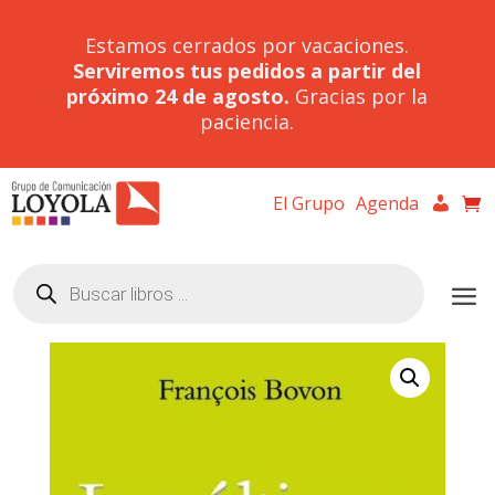
Estamos cerrados por vacaciones.
Serviremos tus pedidos a partir del
próximo 24 de agosto.
Gracias por la
paciencia.
El Grupo
Agenda
Búsqueda
de
productos