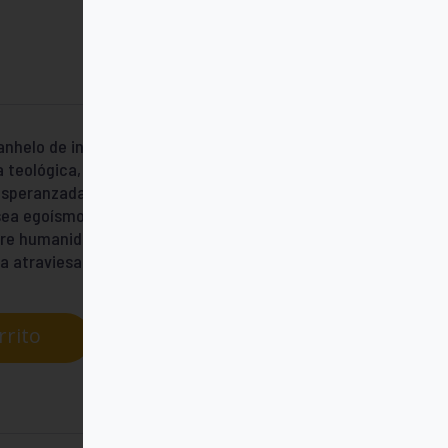
 anhelo de infinitud. José Ignacio González
a teológica, que no ve en el hombre una
 esperanzada. Imagen de Dios, pero
 sea egoísmo y un amor que no esclavice. A
ntre humanidad y divinidad, la santidad, el
 atraviesa la vida cotidiana.
rrito