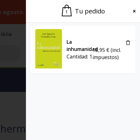
Tu pedido
e agosto.
Gracias por la paciencia.
1
iblia
El Grupo
Agenda
La
inhumanidad
18,95
€
(incl.
Cantidad:
1
impuestos)
Ver carrito
PRESENCIA TEOLÓGICA
: hermanos