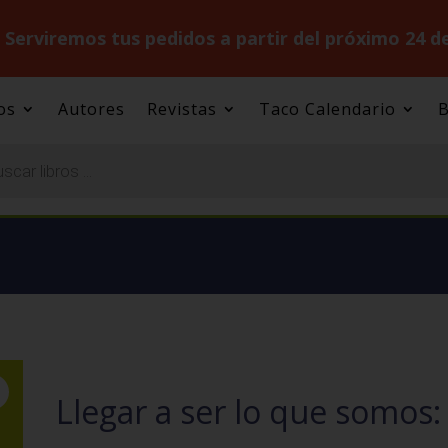
.
Serviremos tus pedidos a partir del próximo 24 d
os
Autores
Revistas
Taco Calendario
B
Llegar a ser lo que somos