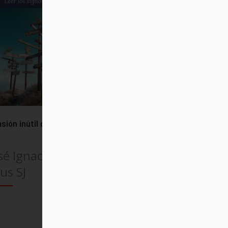
sión inútil o pasión esperanzada?
sé Ignacio González
us SJ
Comprar