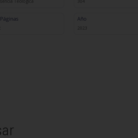
sencia Teológica
304
 Páginas
Año
2
2023
sar