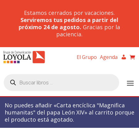
Estamos cerrados por vacaciones.
Serviremos tus pedidos a partir del
próximo 24 de agosto.
Gracias por la
paciencia.
El Grupo
Agenda
Búsqueda
de
productos
No puedes añadir «Carta encíclica "Magnifica
humanitas" del papa León XIV» al carrito porque
el producto está agotado.