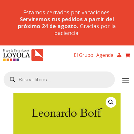
Estamos cerrados por vacaciones.
Serviremos tus pedidos a partir del
próximo 24 de agosto.
Gracias por la
paciencia.
El Grupo
Agenda
Búsqueda
de
productos