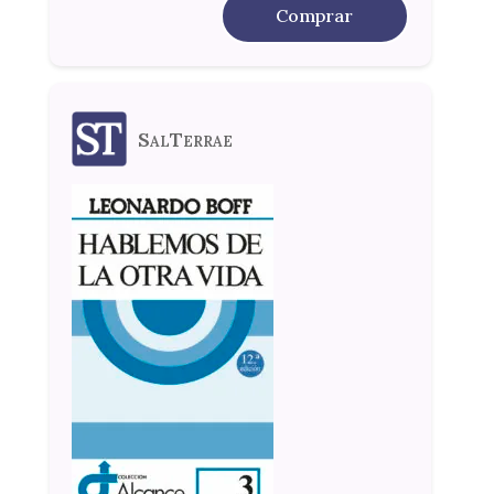
Comprar
SalTerrae