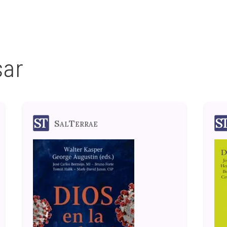
sar
SalTerrae