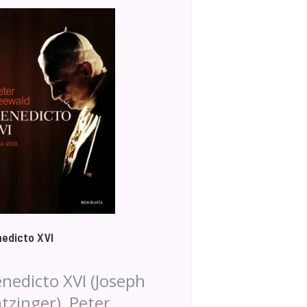
edicto XVI
nedicto XVI (Joseph
tzinger), Peter