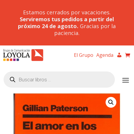
Estamos cerrados por vacaciones.
Serviremos tus pedidos a partir del
próximo 24 de agosto.
Gracias por la
paciencia.
El Grupo
Agenda
Búsqueda
de
productos