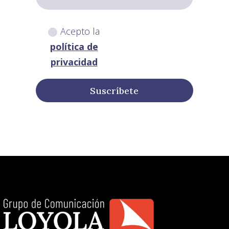
Acepto la
política de
privacidad
Suscríbete