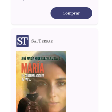
Comprar
SalTerrae