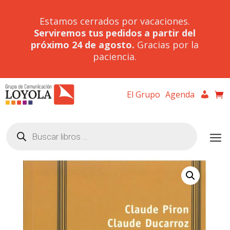
Estamos cerrados por vacaciones.
Serviremos tus pedidos a partir del
próximo 24 de agosto.
Gracias por la
paciencia.
El Grupo
Agenda
Búsqueda
de
productos