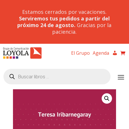
Estamos cerrados por vacaciones.
Serviremos tus pedidos a partir del
próximo 24 de agosto.
Gracias por la
paciencia.
El Grupo
Agenda
Búsqueda
de
productos