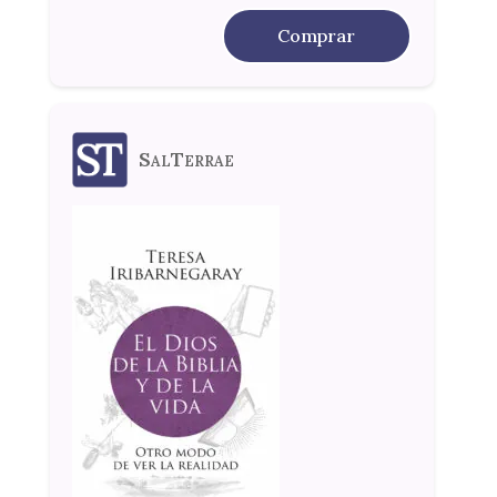
Comprar
SalTerrae