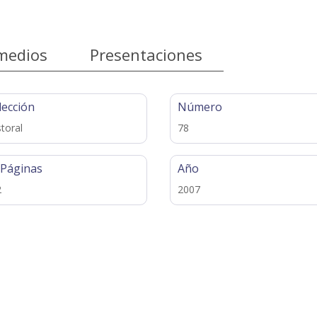
medios
Presentaciones
lección
Número
toral
78
 Páginas
Año
2
2007