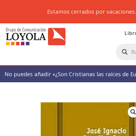
Estamos cerrados por vacaciones
Libr
Búsqueda
de
productos
No puedes añadir «¿Son Cristianas las raíces de E