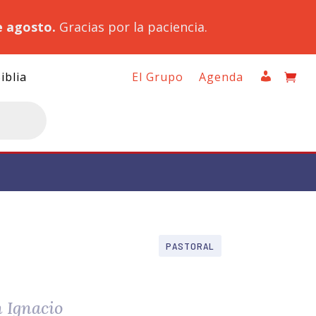
e agosto.
Gracias por la paciencia.
iblia
El Grupo
Agenda
PASTORAL
n Ignacio