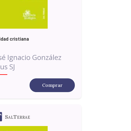
idad cristiana
sé Ignacio González
us SJ
Comprar
SalTerrae