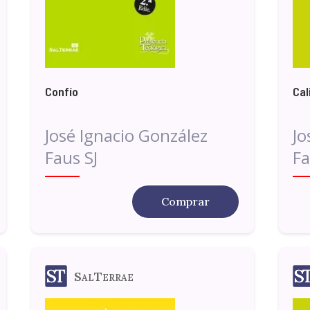
Confío
Cal
José Ignacio González
Jo
Faus SJ
Fa
Comprar
SalTerrae