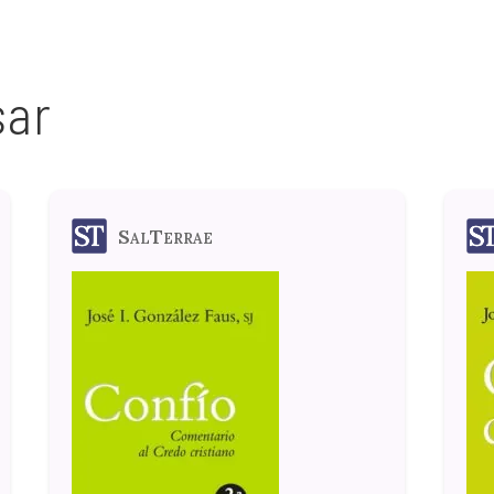
sar
SalTerrae