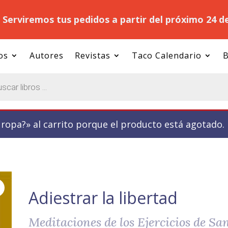
.
Serviremos tus pedidos a partir del próximo 24 d
os
Autores
Revistas
Taco Calendario
B
uropa?» al carrito porque el producto está agotado.
Adiestrar la libertad
Meditaciones de los Ejercicios de Sa