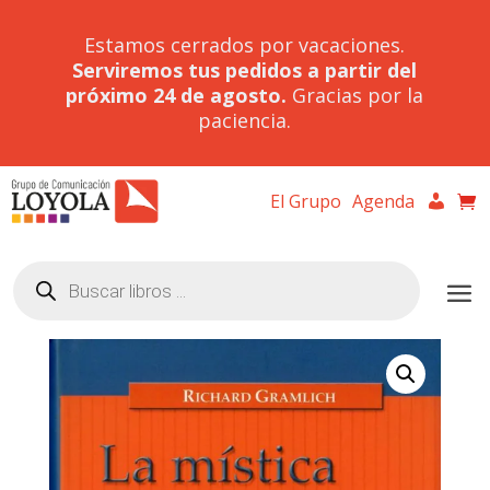
Estamos cerrados por vacaciones.
Serviremos tus pedidos a partir del
próximo 24 de agosto.
Gracias por la
paciencia.
El Grupo
Agenda
Búsqueda
de
productos