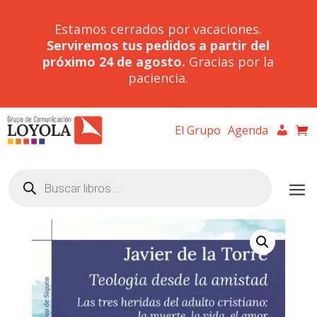
Estamos cerrados por vacaciones.
Serviremos tus pedidos a partir del
próximo 24 de agosto.
Gracias por la
paciencia.
El Grupo
Agenda
Búsqueda
de
productos