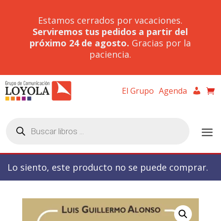
Estamos cerrados por vacaciones.
Serviremos tus pedidos a partir del
próximo 24 de agosto.
Gracias por la
paciencia.
El Grupo
Agenda
Búsqueda
de
productos
Lo siento, este producto no se puede comprar.