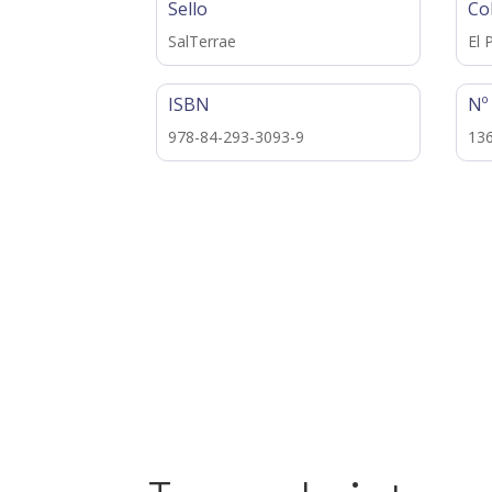
Sello
Co
SalTerrae
El 
ISBN
Nº
978-84-293-3093-9
13