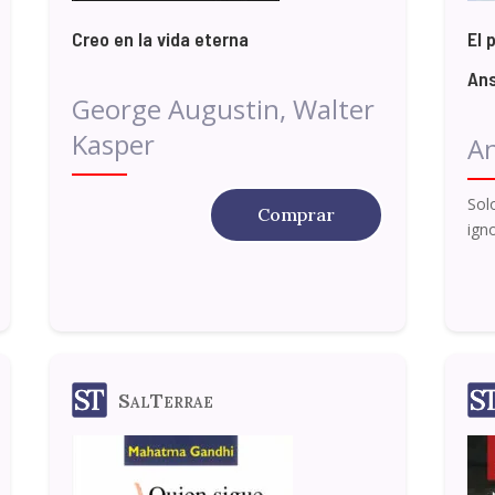
Creo en la vida eterna
El 
An
George Augustin, Walter
Kasper
An
Sol
Comprar
ign
SalTerrae