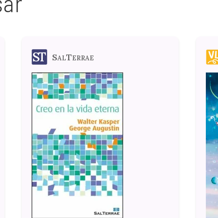
sar
SalTerrae