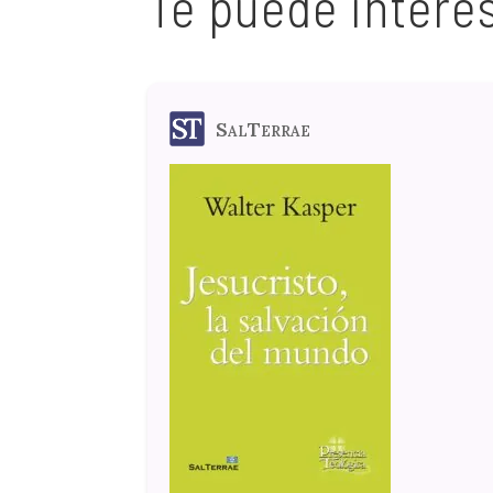
Te puede intere
SalTerrae