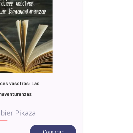
ices vosotros: Las
naventuranzas
bier Pikaza
Comprar