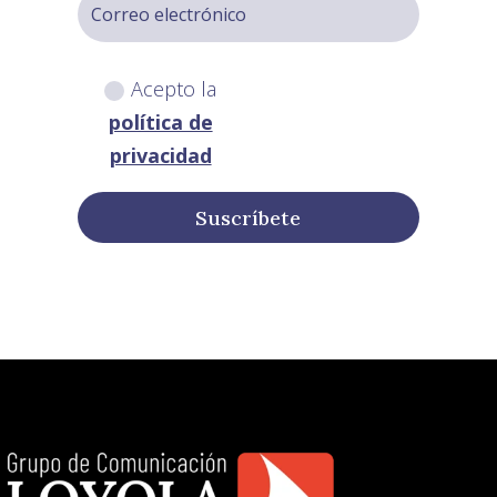
Acepto la
política de
privacidad
Suscríbete