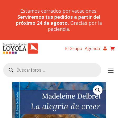
Estamos cerrados por vacaciones.
Serviremos tus pedidos a partir del
próximo 24 de agosto.
Gracias por la
paciencia.
El Grupo
Agenda
Búsqueda
de
productos