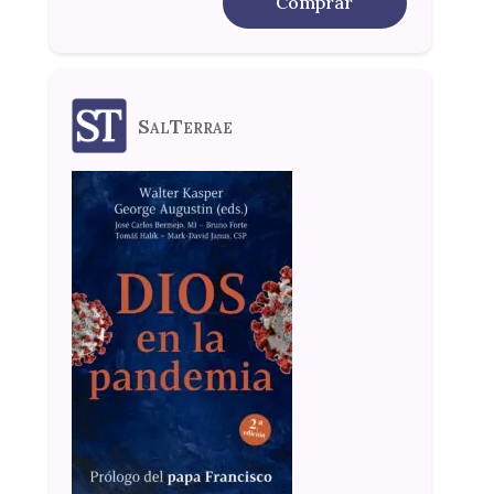
Comprar
SalTerrae