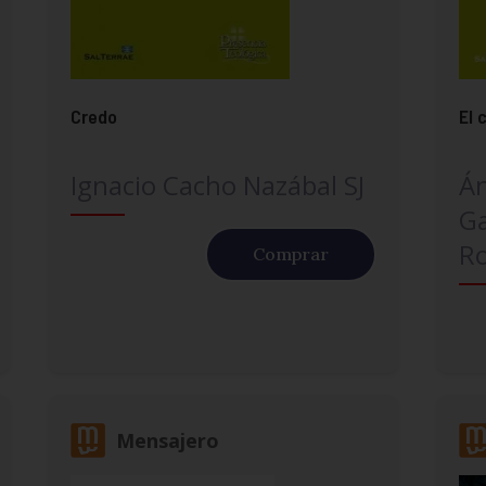
Credo
El 
Ignacio Cacho Nazábal SJ
Án
Ga
R
Comprar
Mensajero