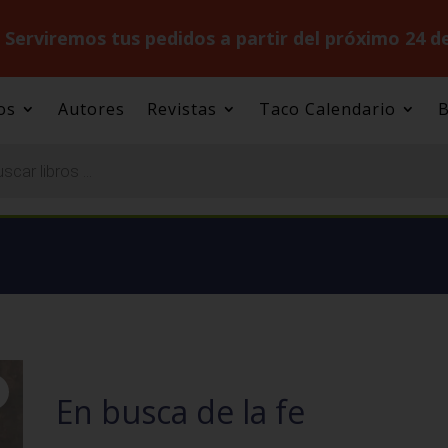
.
Serviremos tus pedidos a partir del próximo 24 d
os
Autores
Revistas
Taco Calendario
B
En busca de la fe