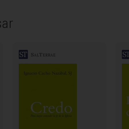
sar
SalTerrae