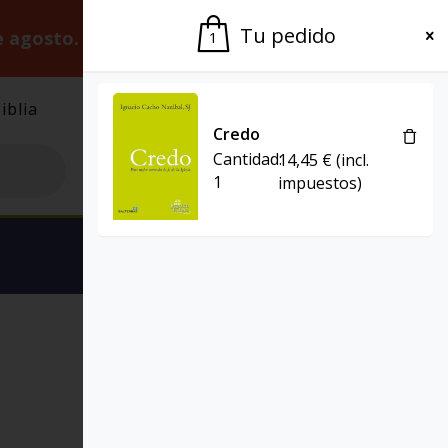
Tu pedido
e agosto.
Gracias por la paciencia.
1
iblia
El Grupo
Agenda
Credo
Cantidad:
14,45
€
(incl.
1
impuestos)
Ver carrito
EL POZO DE SIQUÉN