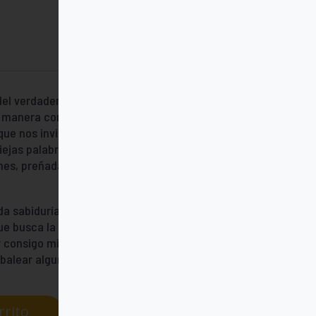
del verdadero significado del Credo. Una
 manera complaciente e irreflexiva. Al
que nos invitan a acceder a la madurez
iejas palabras del Credo, Joan Chittister
es, preñadas de nuevos significados, para
da sabiduría, llamado a convertirse en un
ue busca la conversión del corazón y de la
 consigo mismo y con su entorno. Un libro
mbalear algunos postulados.
rrito