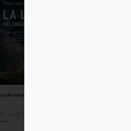
luz del eneagrama
sé Luis Iriberri Díaz SJ