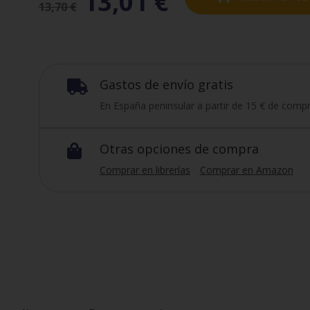
13,01
€
13,70
€
Gastos de envío gratis

En España peninsular a partir de 15 € de compr
Otras opciones de compra

Comprar en librerías
Comprar en Amazon