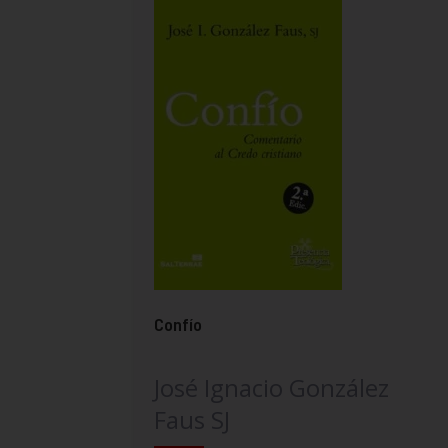
Confío
José Ignacio González
Faus SJ