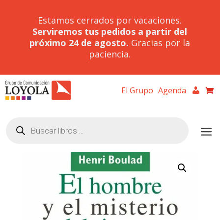
Estamos cerrados por vacaciones.
Serviremos tus pedidos a partir del
próximo 24 de agosto.
Gracias por la
paciencia.
El Grupo
Agenda
Búsqueda
de
productos