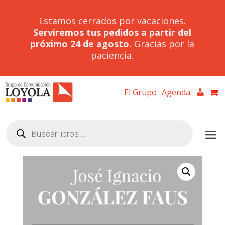
Estamos cerrados por vacaciones.
Serviremos tus pedidos a partir del
próximo 24 de agosto.
Gracias por la
paciencia.
El Grupo
Agenda
Búsqueda
de
productos