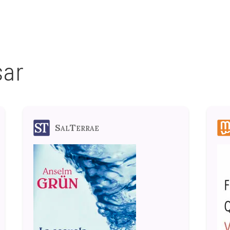
sar
SalTerrae