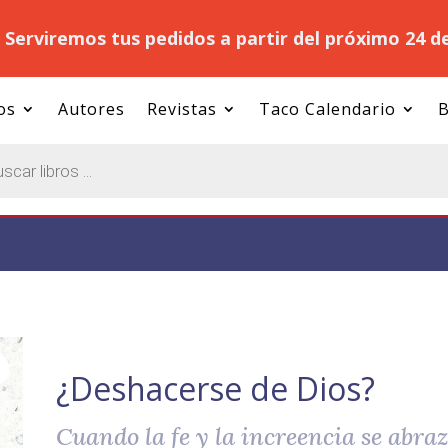
.
Serviremos tus pedidos a partir del próximo 24 d
os
Autores
Revistas
Taco Calendario
B
¿Deshacerse de Dios?
Cuando la fe y la increencia se abra