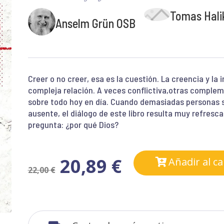
Tomas Hali
Anselm Grün OSB
Creer o no creer, esa es la cuestión. La creencia y la
compleja relación. A veces conflictiva,otras compleme
sobre todo hoy en día. Cuando demasiadas personas 
ausente, el diálogo de este libro resulta muy refres
pregunta: ¿por qué Dios?
20,89
€
Añadir al ca
22,00
€