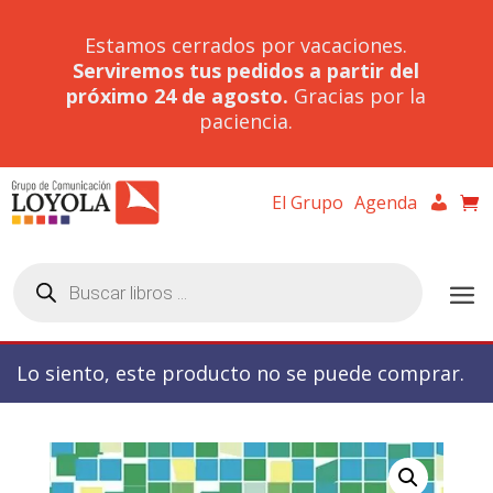
Estamos cerrados por vacaciones.
Serviremos tus pedidos a partir del
próximo 24 de agosto.
Gracias por la
paciencia.
El Grupo
Agenda
Búsqueda
de
productos
Lo siento, este producto no se puede comprar.