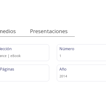
medios
Presentaciones
lección
Número
ance | eBook
1
 Páginas
Año
2014