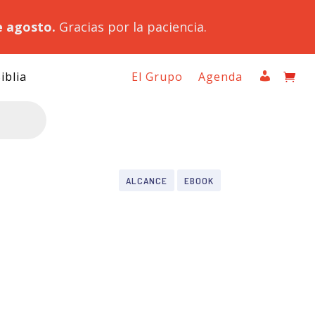
e agosto.
Gracias por la paciencia.
iblia
El Grupo
Agenda
ALCANCE
EBOOK