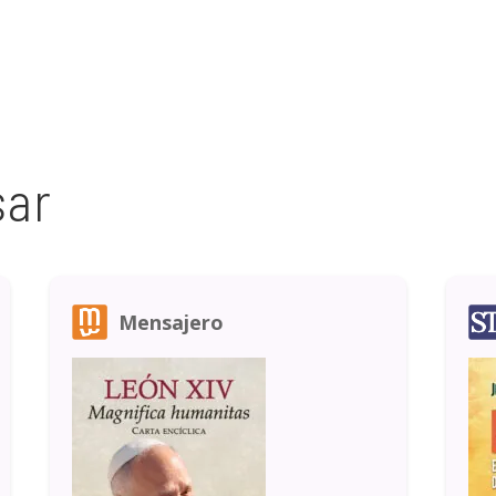
sar
Mensajero