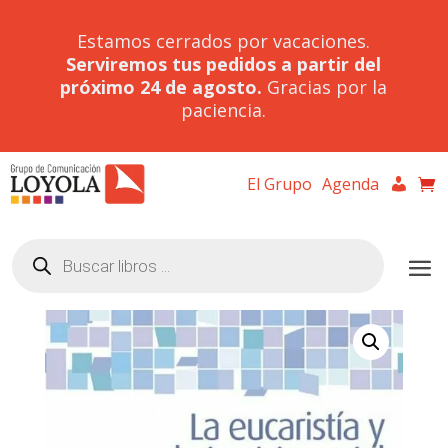
Estamos cerrados por vacaciones.
Serviremos tus pedidos a partir del
próximo 24 de agosto.
Gracias por la
paciencia.
El Grupo
Agenda
Búsqueda
de
productos