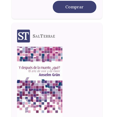
Comprar
SalTerrae