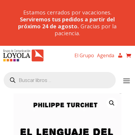
Estamos cerrados por vacaciones.
Serviremos tus pedidos a partir del
próximo 24 de agosto.
Gracias por la
paciencia.
El Grupo
Agenda
Búsqueda
de
productos