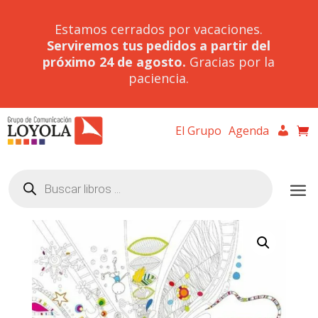
Estamos cerrados por vacaciones.
Serviremos tus pedidos a partir del
próximo 24 de agosto.
Gracias por la
paciencia.
El Grupo
Agenda
Búsqueda
de
productos