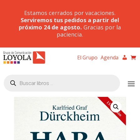
Estamos cerrados por vacaciones.
Serviremos tus pedidos a partir del
próximo 24 de agosto.
Gracias por la
paciencia.
El Grupo
Agenda
Búsqueda
de
productos