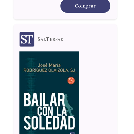
Comprar
SalTerrae