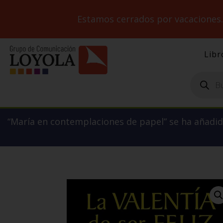
Estamos cerrados por vacaciones
Libr
Búsqueda
de
productos
“María en contemplaciones de papel” se ha añadido