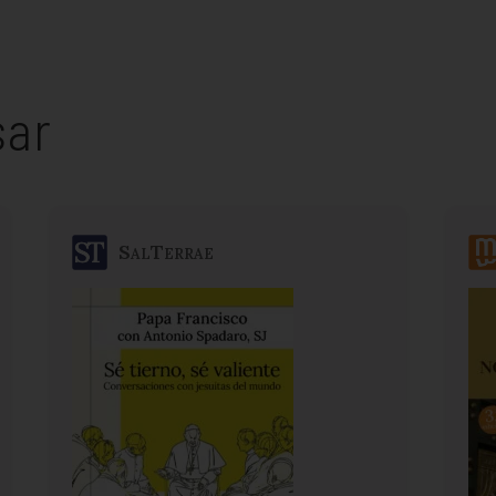
sar
SalTerrae