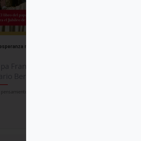
esperanza no defrauda nunca
pa Francisco (Jorge
rio Bergoglio)
 pensamientos del papa para el Jubileo
Comprar