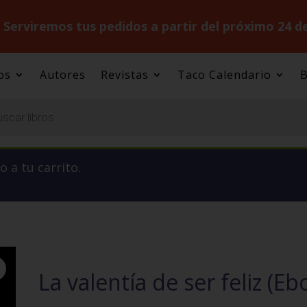
.
Serviremos tus pedidos a partir del próximo 24 d
os
Autores
Revistas
Taco Calendario
B
 a tu carrito.
La valentía de ser feliz (Eb