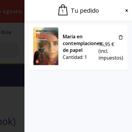
Tu pedido
e agosto.
Gracias por la paciencia.
1
iblia
El Grupo
Agenda
María en
contemplaciones
15,95
€
de papel
(incl.
Cantidad:
1
impuestos)
Ver carrito
EBOOK
TESTIMONIOS
ook)