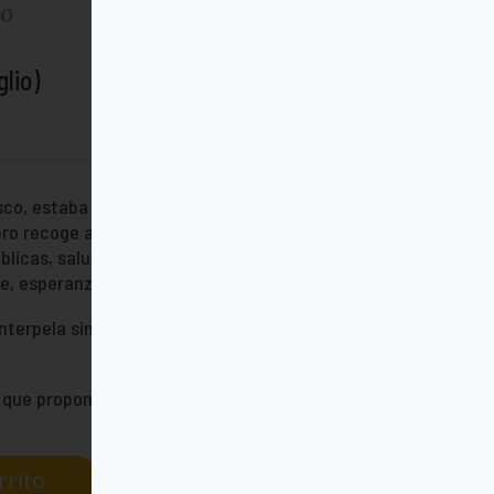
do
lio)
co, estaba en atreverse a vivir con alegría,
 libro recoge algunos de sus mensajes más
úblicas, saludos, discursos y encuentros
fe, esperanza, futuro, compromiso y amor.
nterpela sin rodeos: ¿te atreves a buscar
o que propone.
rrito