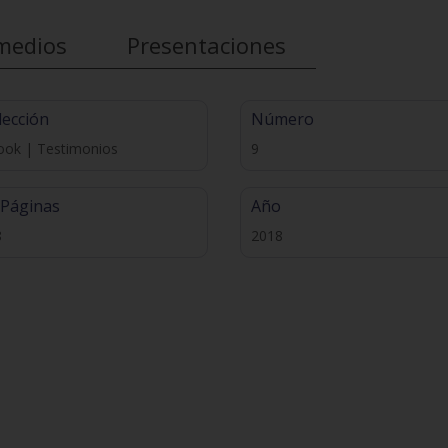
medios
Presentaciones
lección
Número
ook | Testimonios
9
 Páginas
Año
8
2018