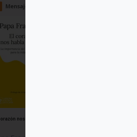
Mensajero
corazón nos habla de Dios