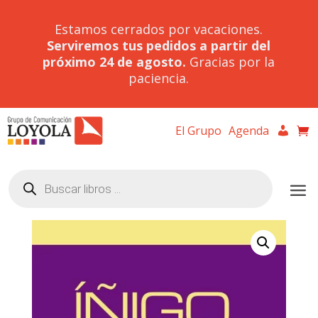
Estamos cerrados por vacaciones.
Serviremos tus pedidos a partir del
próximo 24 de agosto.
Gracias por la
paciencia.
El Grupo
Agenda
Búsqueda
de
productos