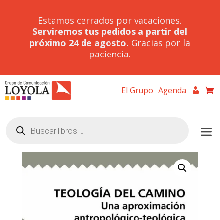
Estamos cerrados por vacaciones.
Serviremos tus pedidos a partir del
próximo 24 de agosto.
Gracias por la
paciencia.
El Grupo
Agenda
Búsqueda
de
productos