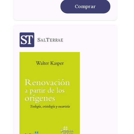
Comprar
SalTerrae