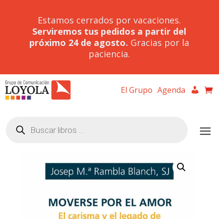
Estamos cerrados por vacaciones.
Serviremos tus pedidos a partir del
próximo 24 de agosto.
Gracias por la
paciencia.
El Grupo
Agenda
Búsqueda
de
productos