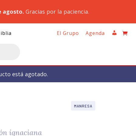
e agosto.
Gracias por la paciencia.
iblia
El Grupo
Agenda
ucto está agotado.
MANRESA
ión ignaciana