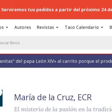
.
Serviremos tus pedidos a partir del próximo 24 d
os
Autores
Revistas
Taco Calendario
B
nitas" del papa León XIV» al carrito porque el prod
María de la Cruz, ECR
El misterio de la pasión en la tradic