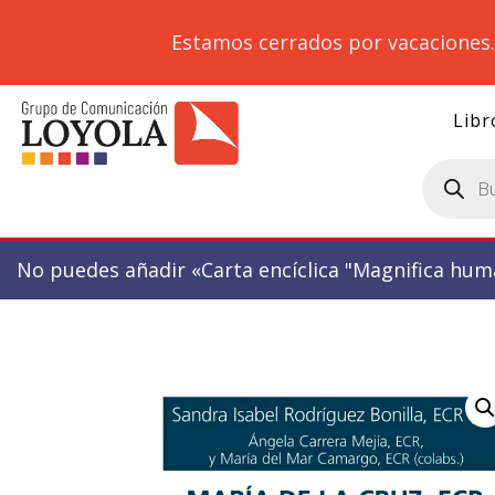
Estamos cerrados por vacaciones
Libr
Búsqueda
de
productos
No puedes añadir «Carta encíclica "Magnifica huma