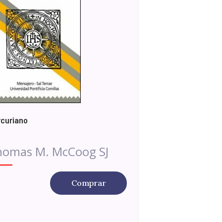
curiano
homas M. McCoog SJ
Comprar