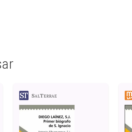
sar
SalTerrae