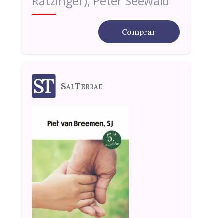
Ratzinger), Peter Seewald
Comprar
SalTerrae