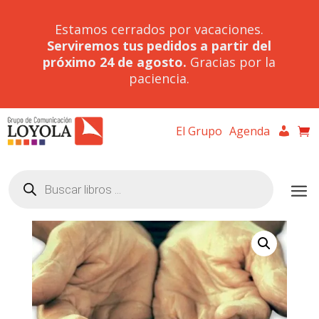
Estamos cerrados por vacaciones.
Serviremos tus pedidos a partir del
próximo 24 de agosto.
Gracias por la
paciencia.
El Grupo
Agenda
Búsqueda
de
productos