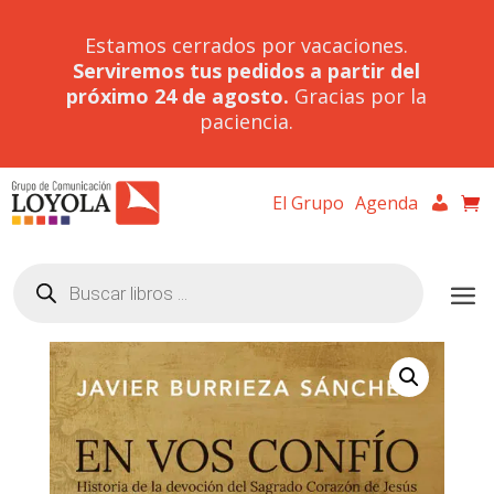
Estamos cerrados por vacaciones.
Serviremos tus pedidos a partir del
próximo 24 de agosto.
Gracias por la
paciencia.
El Grupo
Agenda
Búsqueda
de
productos