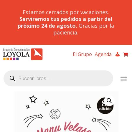
Estamos cerrados por vacaciones.
Serviremos tus pedidos a partir del
próximo 24 de agosto.
Gracias por la
paciencia.
El Grupo
Agenda
Búsqueda
de
productos