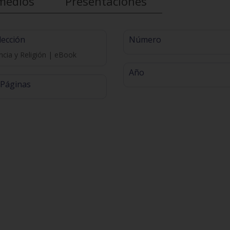
medios
Presentaciones
lección
Número
ncia y Religión | eBook
Año
 Páginas