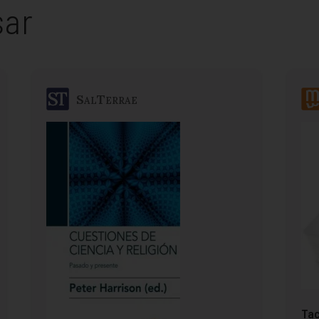
sar
SalTerrae
Tac