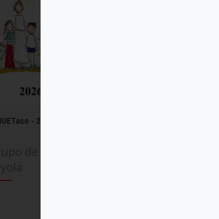
QUETaco - 2026
rupo de Comunicación
yola
Comprar