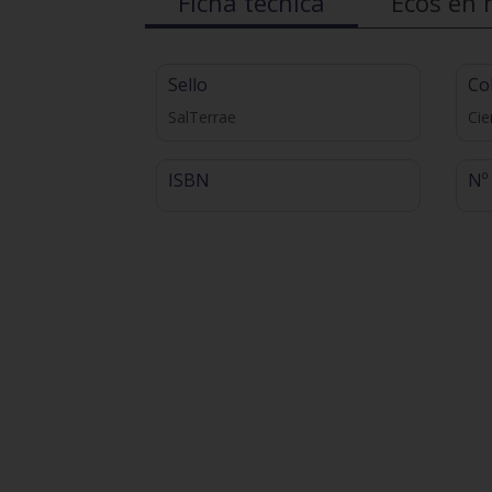
Ficha técnica
Ecos en 
Sello
Co
SalTerrae
Cie
ISBN
Nº