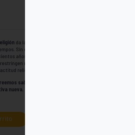
eligión
da la sensación de tratarse de una
iempos. Sin embargo,
el dilema es
cientos años- . Y también aparente, puesto
 restringen nuestra comprensión de cómo
actitud religiosa ante la vida.
creemos saber
acerca de la ciencia y la
tiva nueva
, realmente provocadora y
rrito