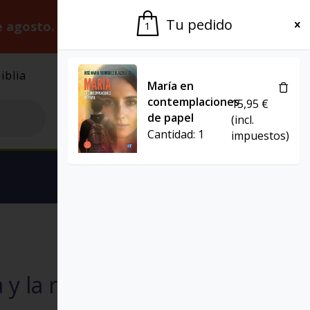
Tu pedido
e agosto.
Gracias por la paciencia.
1
iblia
El Grupo
Agenda
María en
contemplaciones
15,95
€
de papel
(incl.
Cantidad:
1
impuestos)
Ver carrito
CIENCIA Y RELIGIÓN
EBOOK
a y la religión (Ebook)