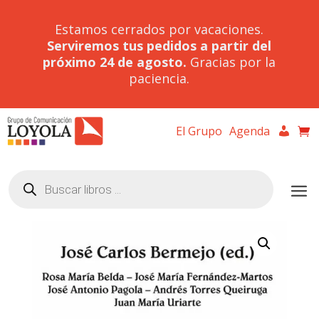
Estamos cerrados por vacaciones.
Serviremos tus pedidos a partir del
próximo 24 de agosto.
Gracias por la
paciencia.
El Grupo
Agenda
Búsqueda
de
productos