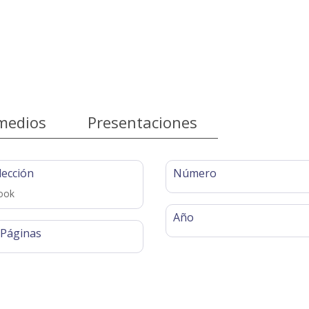
medios
Presentaciones
lección
Número
ook
Año
 Páginas