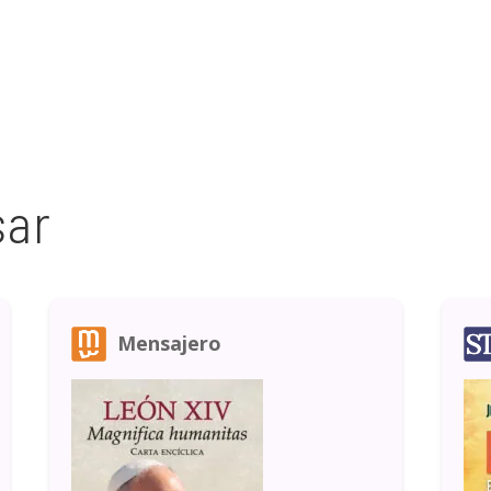
sar
Mensajero