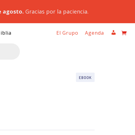
e agosto.
Gracias por la paciencia.
iblia
El Grupo
Agenda
EBOOK