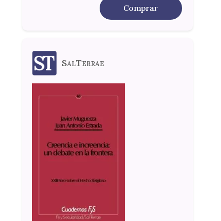
Comprar
SalTerrae