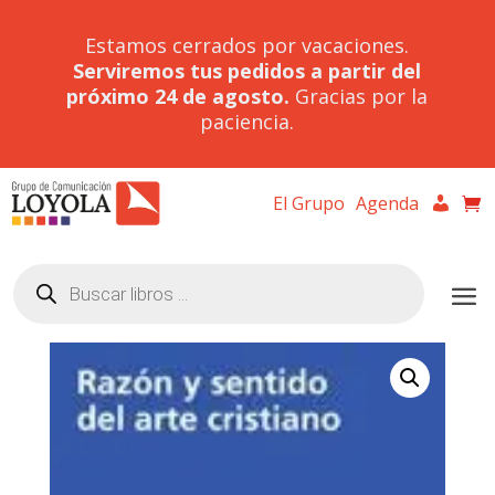
Estamos cerrados por vacaciones.
Serviremos tus pedidos a partir del
próximo 24 de agosto.
Gracias por la
paciencia.
El Grupo
Agenda
Búsqueda
de
productos