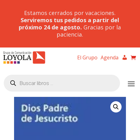
Estamos cerrados por vacaciones.
Serviremos tus pedidos a partir del
próximo 24 de agosto.
Gracias por la
paciencia.
El Grupo
Agenda
Búsqueda
de
productos