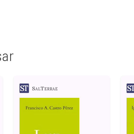
sar
SalTerrae