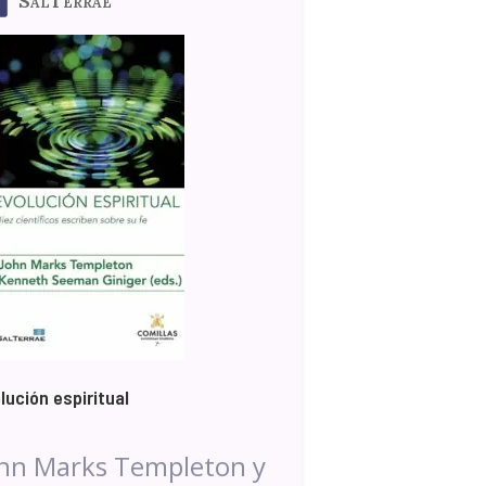
SalTerrae
lución espiritual
hn Marks Templeton y