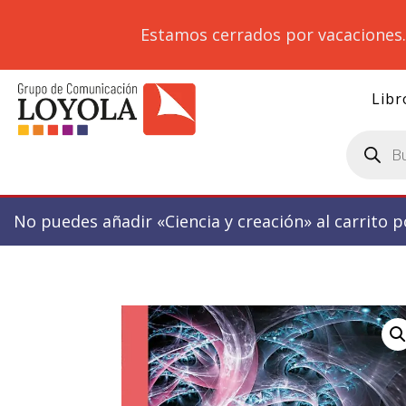
Estamos cerrados por vacaciones
Libr
Búsqueda
de
productos
No puedes añadir «Ciencia y creación» al carrito 