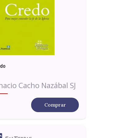
edo
nacio Cacho Nazábal SJ
Comprar