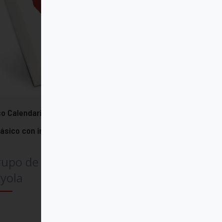
o Calendario del Corazón de Jesús
lásico con imán - 2026
rupo de Comunicación
yola
Comprar