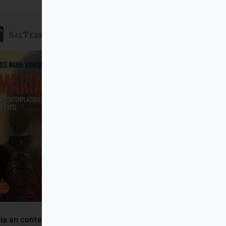
SalTerrae
ía en contemplaciones de papel