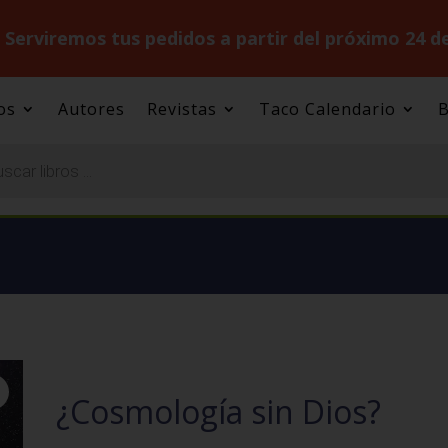
.
Serviremos tus pedidos a partir del próximo 24 d
os
Autores
Revistas
Taco Calendario
B
¿Cosmología sin Dios?