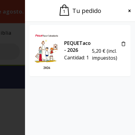
Tu pedido
e agosto.
Gracias por la paciencia.
1
iblia
El Grupo
Agenda
PEQUETaco
- 2026
5,20
€
(incl.
Cantidad:
1
impuestos)
Ver carrito
CIENCIA Y RELIGIÓN