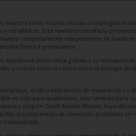
les muestra cómo muchas teorías cosmologías mode
 y metafísicos. Esta revelación desafía la percepci
manera completamente independiente de cualquier 
pectiva fresca y provocadora.
s aporta una visión única gracias a su formación dua
der y criticar tanto la ciencia como la teología des
omplejos, el libro está escrito de manera clara y di
ible no solo para académicos, sino también para cua
ciencia y religión. David Alcalde Morales huye del us
facilita la comprensión de conceptos profundos sin 
 especializado.
es explora cómo una correcta comprensión de la doc