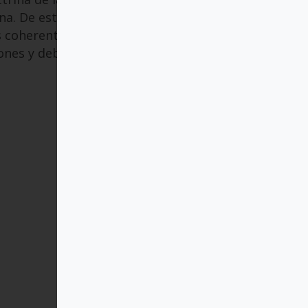
na. De esta forma,
ás coherente y comprensiva
ones y debates.