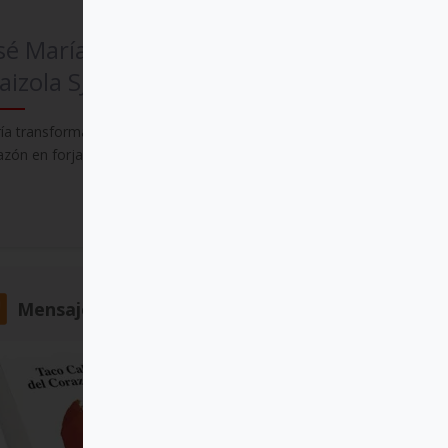
sé María Rodríguez
aizola SJ
ía transforma la entraña en cuna, y el
azón en forja
Comprar
Mensajero