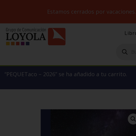
Estamos cerrados por vacaciones
Libr
Búsqueda
de
productos
“PEQUETaco – 2026” se ha añadido a tu carrito.