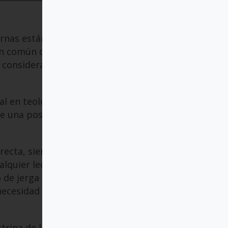
rnas están impregnadas de
ón común de que la ciencia
consideración teológica,
l en teología y astrofísica
de una posición de
recta, siendo
lquier lector interesado
o de jerga técnica
necesidad de tener un
trina de la creación desde