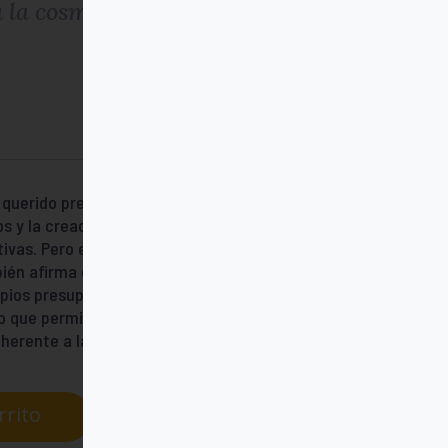
a la cosmología moderna
uerido prescindir de la filosofía y la
s y la creación, para afirmar que la ciencia
ivas. Pero el libro de Alcalde no solo
mbién afirma que muchos teólogos han
opios presupuestos filosóficos y teológicos.
llo que permite acercarnos con el
inherente a la cosmología moderna.
rrito