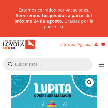
Estamos cerrados por vacaciones.
Serviremos tus pedidos a partir del
próximo 24 de agosto.
Gracias por la
paciencia.
El Grupo
Agenda
Búsqueda
de
productos