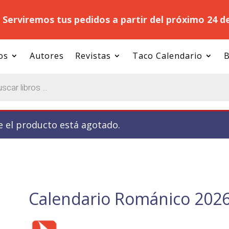
.
Serviremos tus pedidos a partir del próximo 24 d
os
Autores
Revistas
Taco Calendario
B
e el producto está agotado.
Calendario Románico 2026