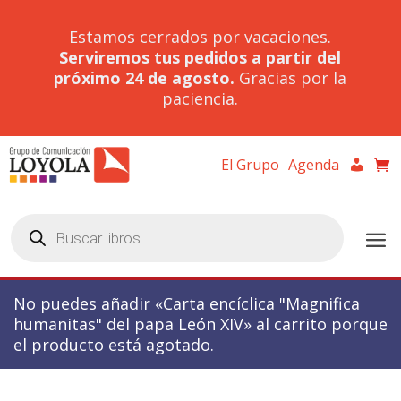
Estamos cerrados por vacaciones.
Serviremos tus pedidos a partir del
próximo 24 de agosto.
Gracias por la
paciencia.
El Grupo
Agenda
Búsqueda
de
productos
No puedes añadir «Carta encíclica "Magnifica
humanitas" del papa León XIV» al carrito porque
el producto está agotado.