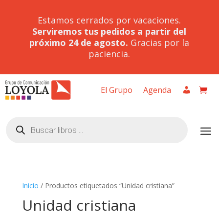
Estamos cerrados por vacaciones.
Serviremos tus pedidos a partir del
próximo 24 de agosto.
Gracias por la
paciencia.
El Grupo
Agenda
Búsqueda
de
productos
Inicio
/ Productos etiquetados “Unidad cristiana”
Unidad cristiana