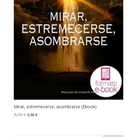
Mirar, estremecerse, asombrarse (Ebook)
4,70
€
4,46
€