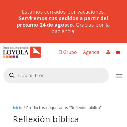
Estamos cerrados por vacaciones.
Serviremos tus pedidos a partir del
próximo 24 de agosto.
Gracias por la
paciencia.
El Grupo
Agenda
Búsqueda
de
productos
Inicio
/ Productos etiquetados “Reflexión bíblica”
Reflexión bíblica