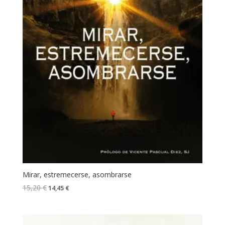
Mirar, estremecerse, asombrarse
15,20
€
14,45
€