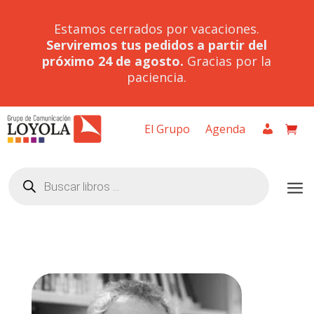
Estamos cerrados por vacaciones.
Serviremos tus pedidos a partir del
próximo 24 de agosto.
Gracias por la
paciencia.
El Grupo
Agenda
Búsqueda
de
productos