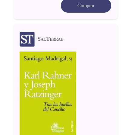
Comprar
SalTerrae