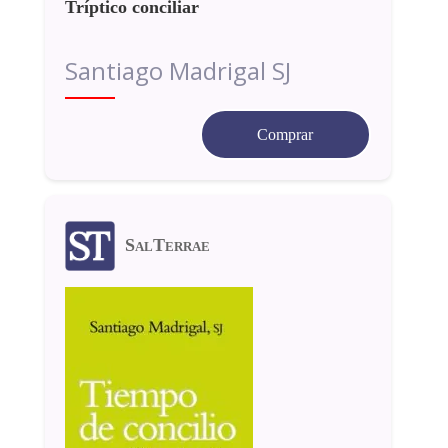
Tríptico conciliar
Santiago Madrigal SJ
Comprar
SalTerrae