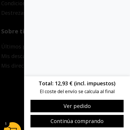
Condiciones de compra
Destrezas adaptativas
Sobre ti
Últimos pedidos
Mis descargas
Mis direcciones
Total
12,93
€
(incl. impuestos)
El coste del envío se calcula al final
Ver pedido
Continúa comprando
1