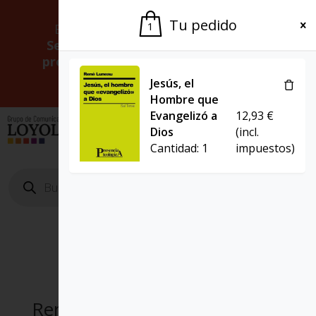
Tu pedido
1
Estamos cerrados por vacaciones.
Serviremos tus pedidos a partir del
próximo 24 de agosto.
Gracias por la
paciencia.
Jesús, el
Hombre que
Evangelizó a
12,93
€
El Grupo
Agenda
Dios
(incl.
Cantidad:
1
impuestos)
Búsqueda
de
productos
Rene Luneau