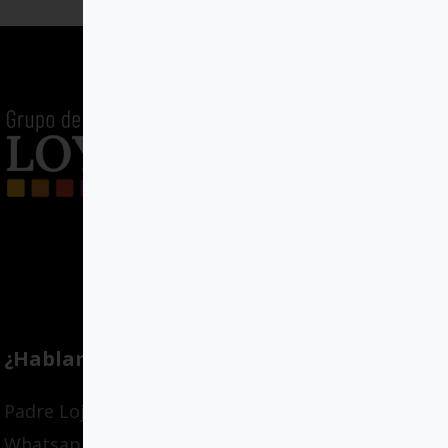
¿Hablamos?
Padre Lojendio 2, Bilbao
Whatsapp: 636139795