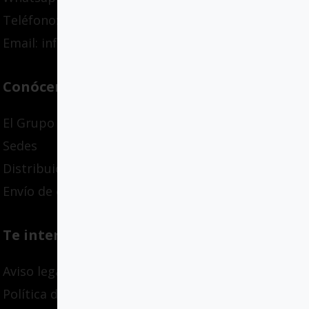
Teléfono: +34 94 447 03 58
Email: info@gcloyola.com
Conócenos
El Grupo
Sedes
Distribuidores
Envío de originales
Te interesa
Aviso legal
Política de privacidad