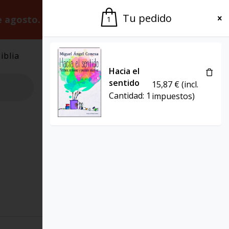
Tu pedido
e agosto.
Gracias por la paciencia.
1
iblia
El Grupo
Agenda
Hacia el
sentido
15,87
€
(incl.
Cantidad:
1
impuestos)